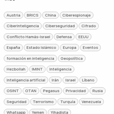
Austria
BRICS
China
Ciberespionaje
Ciberinteligencia
Ciberseguridad
Cifrado
Conflicto Hamás-Israel
Defensa
EEUU
España
Estado Islámico
Europa
Eventos
formación en inteligencia
Geopolítica
Hezbollah
IMINT
Inteligencia
Inteligencia artificial
Irán
Israel
Líbano
OSINT
OTAN
Pegasus
Privacidad
Rusia
Seguridad
Terrorismo
Turquía
Venezuela
Whatsapp
Yemen
Yihadista